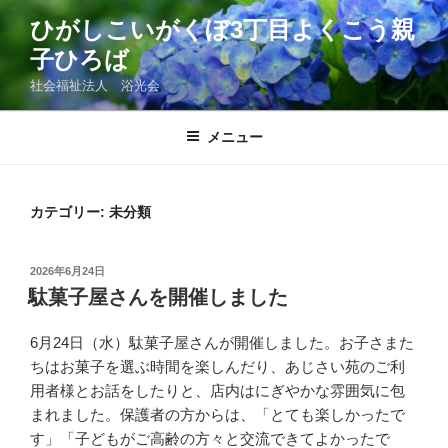
コ
ひがしこいがくぼ3丁目よくこう親
ン
子ひろば
テ
ン
社会福祉法人 浴光会
ツ
へ
メニュー
ス
キ
ッ
カテゴリー:
未分類
プ
投
2026年6月24日
稿
駄菓子屋さんを開催しました
日:
6月24日（水）駄菓子屋さんが開催しました。お子さまた
ちはお菓子を選ぶ時間を楽しんだり、あじさい苑のご利
用者様とお話をしたりと、店内はにぎやかな雰囲気に包
まれました。保護者の方からは、「とても楽しかったで
す」「子どもがご高齢の方々と交流できてよかったで