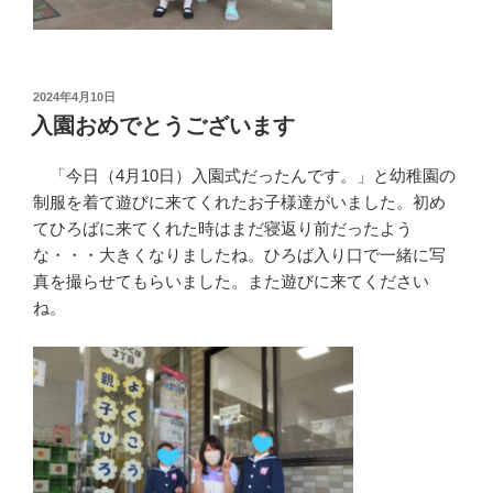
投
2024年4月10日
稿
入園おめでとうございます
日:
「今日（4月10日）入園式だったんです。」と幼稚園の
制服を着て遊びに来てくれたお子様達がいました。初め
てひろばに来てくれた時はまだ寝返り前だったよう
な・・・大きくなりましたね。ひろば入り口で一緒に写
真を撮らせてもらいました。また遊びに来てください
ね。