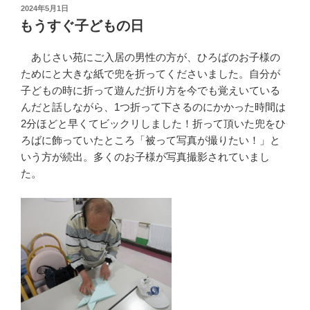
投
2024年5月1日
稿
もうすぐ子どもの日
日:
あじさい苑にご入居の男性の方が、ひろばのお子様の
ためにと大きな紙で兜を折ってくださいました。自分が
子どもの時に折って遊んだ折り方を今でも覚えいている
んだと話しながら、1つ折って下さるのにかかった時間は
2分ほどと早くてビックリしました！折って頂いた兜をひ
ろばに飾っていたところ「被って写真が撮りたい！」と
いう方が続出。多くのお子様が写真撮影されていまし
た。