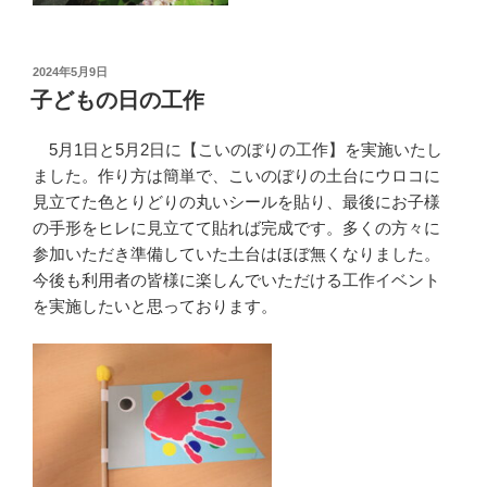
投
2024年5月9日
稿
子どもの日の工作
日:
5月1日と5月2日に【こいのぼりの工作】を実施いたし
ました。作り方は簡単で、こいのぼりの土台にウロコに
見立てた色とりどりの丸いシールを貼り、最後にお子様
の手形をヒレに見立てて貼れば完成です。多くの方々に
参加いただき準備していた土台はほぼ無くなりました。
今後も利用者の皆様に楽しんでいただける工作イベント
を実施したいと思っております。