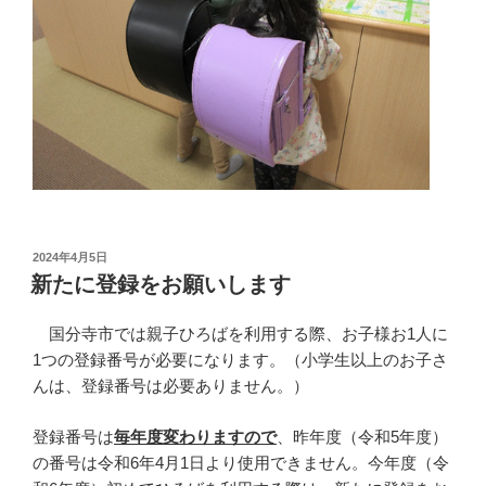
投
2024年4月5日
稿
新たに登録をお願いします
日:
国分寺市では親子ひろばを利用する際、お子様お1人に
1つの登録番号が必要になります。（小学生以上のお子さ
んは、登録番号は必要ありません。）
登録番号は
毎年度変わりますので
、昨年度（令和5年度）
の番号は令和6年4月1日より使用できません。今年度（令