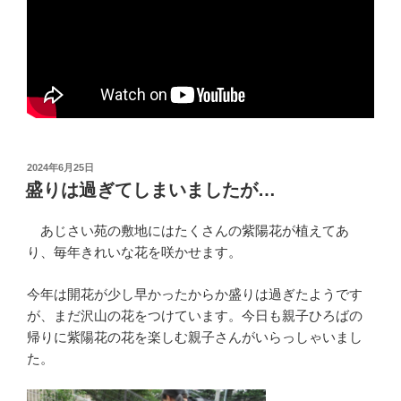
投
2024年6月25日
稿
盛りは過ぎてしまいましたが…
日:
あじさい苑の敷地にはたくさんの紫陽花が植えてあ
り、毎年きれいな花を咲かせます。
今年は開花が少し早かったからか盛りは過ぎたようです
が、まだ沢山の花をつけています。今日も親子ひろばの
帰りに紫陽花の花を楽しむ親子さんがいらっしゃいまし
た。