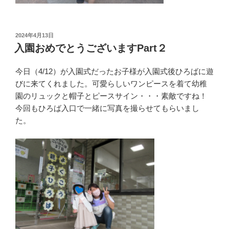
投
2024年4月13日
稿
入園おめでとうございますPart２
日:
今日（4/12）が入園式だったお子様が入園式後ひろばに遊
びに来てくれました。可愛らしいワンピースを着て幼稚
園のリュックと帽子とピースサイン・・・素敵ですね！
今回もひろば入口で一緒に写真を撮らせてもらいまし
た。