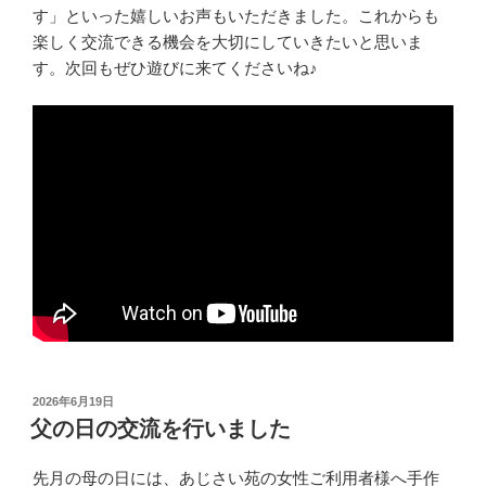
す」といった嬉しいお声もいただきました。これからも
楽しく交流できる機会を大切にしていきたいと思いま
す。次回もぜひ遊びに来てくださいね♪
投
2026年6月19日
稿
父の日の交流を行いました
日:
先月の母の日には、あじさい苑の女性ご利用者様へ手作