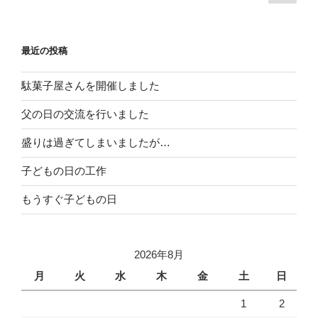
の
稿
ペ
の
ー
ペ
最近の投稿
ジ
ー
ジ
駄菓子屋さんを開催しました
送
父の日の交流を行いました
り
盛りは過ぎてしまいましたが…
子どもの日の工作
もうすぐ子どもの日
2026年8月
月
火
水
木
金
土
日
1
2