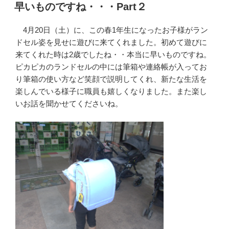
稿
早いものですね・・・Part２
日:
4月20日（土）に、この春1年生になったお子様がラン
ドセル姿を見せに遊びに来てくれました。初めて遊びに
来てくれた時は2歳でしたね・・本当に早いものですね。
ピカピカのランドセルの中には筆箱や連絡帳が入ってお
り筆箱の使い方など笑顔で説明してくれ、新たな生活を
楽しんでいる様子に職員も嬉しくなりました。また楽し
いお話を聞かせてくださいね。