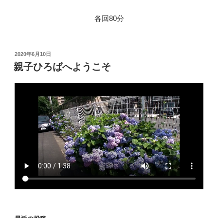
各回80分
投
2020年6月10日
稿
親子ひろばへようこそ
日: