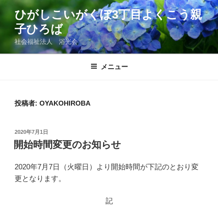
コ
ひがしこいがくぼ3丁目よくこう親
ン
子ひろば
テ
ン
社会福祉法人 浴光会
ツ
へ
メニュー
ス
キ
ッ
投稿者:
OYAKOHIROBA
プ
投
2020年7月1日
稿
開始時間変更のお知らせ
日:
2020年7月7日（火曜日）より開始時間が下記のとおり変
更となります。
記